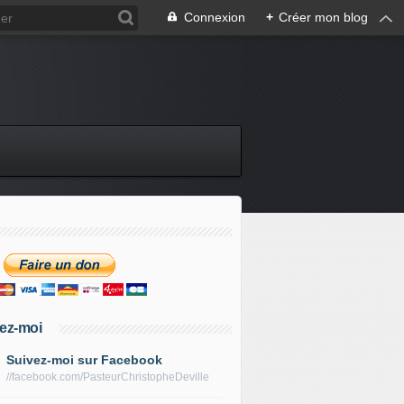
Connexion
+
Créer mon blog
ez-moi
Suivez-moi sur Facebook
//facebook.com/PasteurChristopheDeville