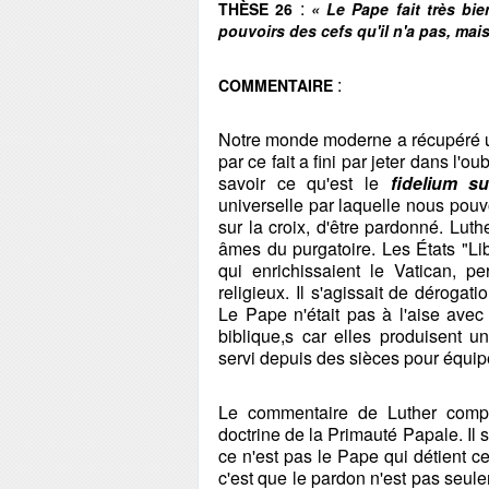
:
THÈSE 26
« Le Pape fait très b
pouvoirs des cefs qu'il n'a pas, mai
:
COMMENTAIRE
Notre monde moderne a récupéré un
par ce fait a fini par jeter dans l'ou
savoir ce qu'est le
fidelium su
universelle par laquelle nous pouv
sur la croix, d'être pardonné. Lut
âmes du purgatoire. Les États "Li
qui enrichissaient le Vatican, p
religieux. Il s'agissait de dérogat
Le Pape n'était pas à l'aise avec c
biblique,s car elles produisent un
servi depuis des sièces pour équi
Le commentaire de Luther compre
doctrine de la Primauté Papale. Il s'
ce n'est pas le Pape qui détient ce
c'est que le pardon n'est pas seule