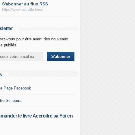
S'abonner au flux RSS
https://www.cdeville.fr/rss
letter
ez-vous pour être averti des nouveaux
es publiés.
s
re Page Facebook
tre Scriptura
ander le livre Accroitre sa Foi en