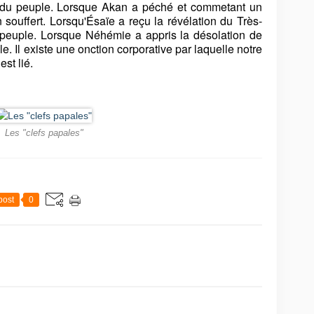
ité du peuple. Lorsque Akan a péché et commetant un
en souffert. Lorsqu'Ésaïe a reçu la révélation du Très-
le peuple. Lorsque Néhémie a appris la désolation de
le. Il existe une onction corporative par laquelle notre
est lié.
Les "clefs papales"
post
0