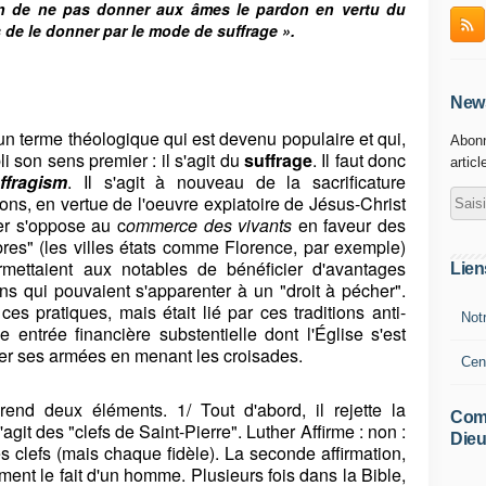
ien de ne pas donner aux âmes le pardon en vertu du
s de le donner par le mode de suffrage
»
.
News
 terme théologique qui est devenu populaire et qui,
Abonn
bli son sens premier : il s'agit du
suffrage
. Il faut donc
articl
ffragism
. Il s'agit à nouveau de la sacrificature
ons, en vertue de l'oeuvre expiatoire de Jésus-Christ
her s'oppose au c
ommerce des vivants
en faveur des
bres" (les villes états comme Florence, par exemple)
ermettaient aux notables de bénéficier d'avantages
Lien
ions qui pouvaient s'apparenter à un "droit à pécher".
es pratiques, mais était lié par ces traditions anti-
Not
e entrée financière substentielle dont l'Église s'est
per ses armées en menant les croisades.
Cen
nd deux éléments. 1/ Tout d'abord, il rejette la
Comm
agit des "clefs de Saint-Pierre". Luther Affirme : non :
Dieu
s clefs (mais chaque fidèle). La seconde affirmation,
ment le fait d'un homme. Plusieurs fois dans la Bible,