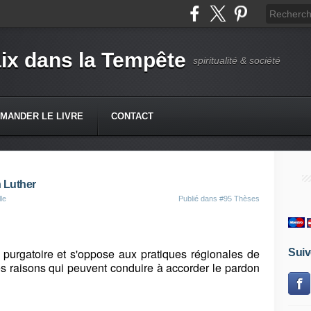
ix dans la Tempête
spiritualité & société
MANDER LE LIVRE
CONTACT
n Luther
le
Publié dans
#95 Thèses
 purgatoire et s'oppose aux pratiques régionales de
Suiv
i les raisons qui peuvent conduire à accorder le pardon