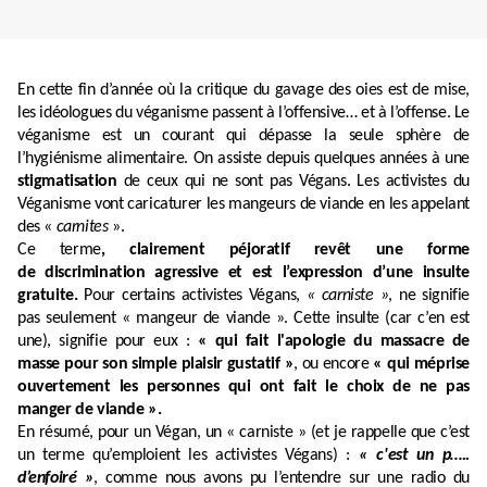
En cette fin d’année où la critique du gavage des oies est de mise,
les idéologues du véganisme passent à l’offensive… et à l’offense. Le
véganisme est un courant qui dépasse la seule sphère de
l’hygiénisme alimentaire. On assiste depuis quelques années à une
stigmatisation
de ceux qui ne sont pas Végans. Les activistes du
Véganisme vont caricaturer les mangeurs de viande en les appelant
des «
carnites
».
Ce terme
, clairement péjoratif revêt une forme
de
discrimination agressive et est l’expression d’une insulte
gratuite.
Pour certains activistes Végans,
« carniste »
, ne signifie
pas seulement « mangeur de viande ». Cette insulte (car c’en est
une), signifie pour eux :
« qui fait l'apologie du massacre de
masse pour son simple plaisir gustatif »
, ou encore
« qui méprise
ouvertement les personnes qui ont fait le choix de ne pas
manger de viande ».
En résumé, pour un Végan, un « carniste » (et je rappelle que c’est
un terme qu’emploient les activistes Végans) :
« c'est un p…..
d’enfoiré »
, comme nous avons pu l’entendre sur une radio du