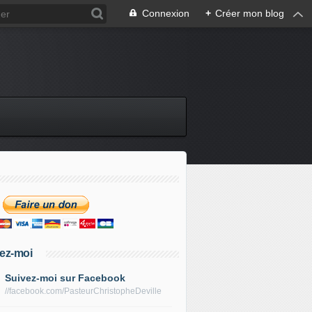
Connexion
+
Créer mon blog
ez-moi
Suivez-moi sur Facebook
//facebook.com/PasteurChristopheDeville