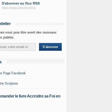
S'abonner au flux RSS
https://www.cdeville.fr/rss
letter
ez-vous pour être averti des nouveaux
es publiés.
s
re Page Facebook
tre Scriptura
ander le livre Accroitre sa Foi en