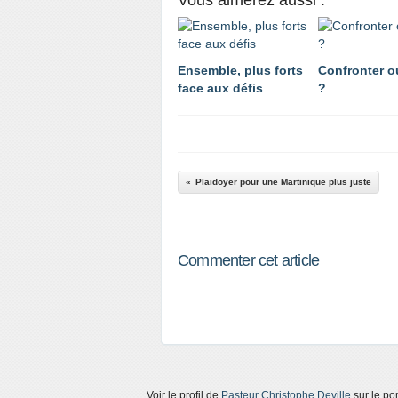
Ensemble, plus forts
Confronter o
face aux défis
?
Plaidoyer pour une Martinique plus juste
Commenter cet article
Voir le profil de
Pasteur Christophe Deville
sur le por