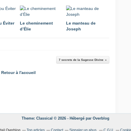
u Éviter
Le cheminement
Le manteau de
d’Élie
Joseph
7 secrets de la Sagesse Divine
Retour à l'accueil
Theme: Classical © 2026 -
Hébergé par
Overblog
tail Overblog
Top articles
Contact
Signaler un abus
C.G.U.
Cookie