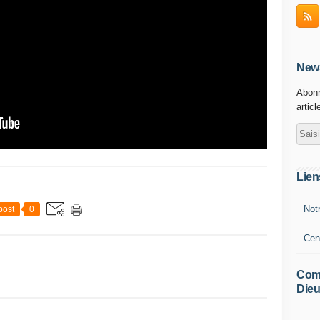
News
Abonn
articl
Lien
Not
post
0
Cen
Comm
Dieu