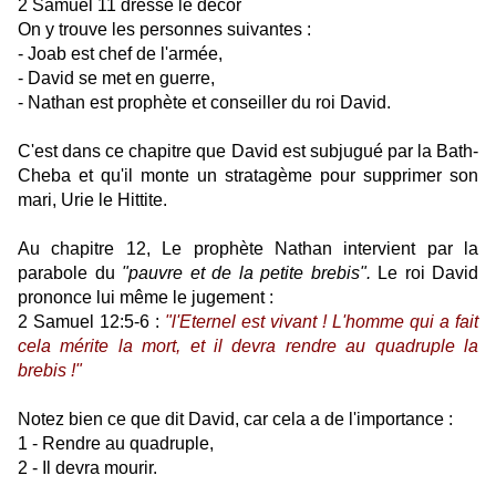
2 Samuel 11 dresse le décor
On y trouve les personnes suivantes :
- Joab est chef de l'armée,
- David se met en guerre,
- Nathan est prophète et conseiller du roi David.
C'est dans ce chapitre que David est subjugué par la Bath-
Cheba et qu'il monte un stratagème pour supprimer son
mari, Urie le Hittite.
Au chapitre 12, Le prophète Nathan intervient par la
parabole du
"pauvre et de la petite brebis".
Le roi David
prononce lui même le jugement :
2 Samuel 12:5-6 :
"l'Eternel est vivant ! L'homme qui a fait
cela mérite la mort, et il devra rendre au quadruple la
brebis !"
Notez bien ce que dit David, car cela a de l'importance :
1 - Rendre au quadruple,
2 - Il devra mourir.