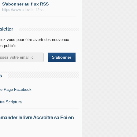
S'abonner au flux RSS
https://www.cdeville.fr/rss
letter
ez-vous pour être averti des nouveaux
es publiés.
s
re Page Facebook
tre Scriptura
ander le livre Accroitre sa Foi en