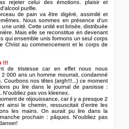
s rejeter celui des émotions. plaisir et
d'alcool purifie.
rceau de pain va être digéré, assimilé et
us-mêmes. Nous sommes en présence d'un
 une unité. Cette unité est brisée, distribuée
ière. Mais elle se reconstitue en devenant
s qui ensemble unis formons un seul corps
 de Christ au commencement et le corps de
!!!
t de tristesse car en effet nous nous
ue 2 000 ans un homme mourrait, condamné
. Courbons nos têtes (argh!!!...) ce moment
rions pu lire dans le journal de paroisse :
 N'oubliez pas vos kleenex.
oment de réjouissance, car il y a presque 2
ainsi le chemin, ressuscitait d'entre les
ons les mains. On aurait pu lire dans la
imanche prochain : pâques. N'oubliez pas
danser!