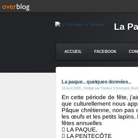
La Pa
ACCUEIL
FACEBOOK
COM
La paque... quelques données...
10 Avril 2009
, Rédigé par Pasteur Christophe Devil
En cette période de fête, j’
que culturellement nous app
Pâque chrétienne, non pas d
les œufs et les petits lapin
fêtes annuelles
 LA PAQUE,
 LA PENTECÔTE