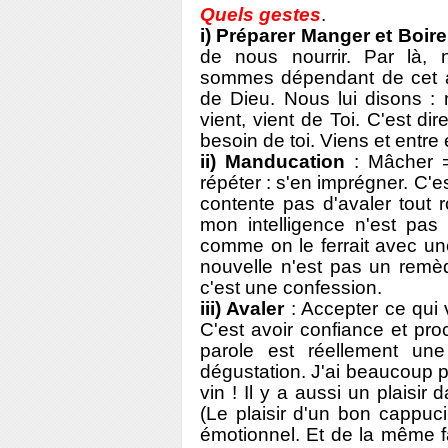
Quels gestes
.
i) Préparer Manger et Boire
de nous nourrir. Par là,
sommes dépendant de cet a
de Dieu. Nous lui disons :
vient, vient de Toi. C'est di
besoin de toi. Viens et entre
ii) Manducation
: Mâcher =
répéter : s'en imprégner. C'e
contente pas d'avaler tout 
mon intelligence n'est pas
comme on le ferrait avec u
nouvelle n'est pas un remèd
c'est une confession.
iii) Avaler
: Accepter ce qui v
C'est avoir confiance et proc
parole est réellement une 
dégustation. J'ai beaucoup p
vin ! Il y a aussi un plaisi
(Le plaisir d'un bon cappuci
émotionnel. Et de la même fa