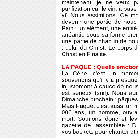
maintenant, je ne veux pa
purification car le vin, à base 
vi) Nous assimilons. Ce mo
devenir une partie de no
Pain : un élément, une entité,
anéantie sous sa forme prem
une partie de chacun de nou
: celui du Christ. Le corps
Christ en Finalité.
LA PAQUE : Quelle émotion 
La Cène, c'est un momen
souvenons qu'il y a presq
injustement à cause de nous
est sérieux (snif). Nous au
Dimanche prochain : pâques.
Mais Pâque, c'est aussi un m
000 ans, un homme, ouvrant 
mort. Sourions donc et lev
gazette de l'assemblée : D
vos baskets pour chanter et 