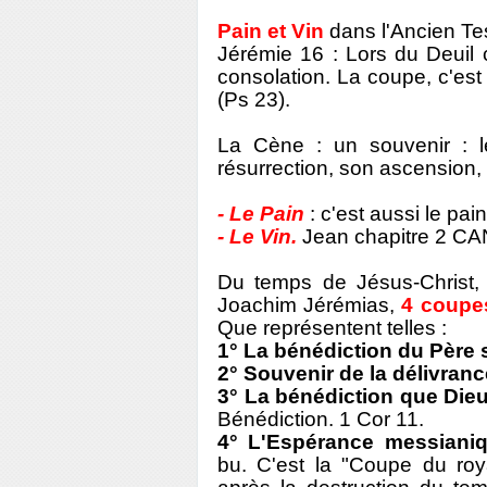
Pain et Vin
dans l'Ancien Te
Jérémie 16 : Lors du Deuil c
consolation. La coupe, c'es
(Ps 23).
La Cène : un souvenir : l
résurrection, son ascension,
- Le Pain
: c'est aussi le pai
- Le Vin.
Jean chapitre 2 CANA
Du temps de Jésus-Christ, 
Joachim Jérémias,
4 coupes
Que représentent telles :
1° La bénédiction du Père 
2° Souvenir de la délivranc
3° La bénédiction que Dieu 
Bénédiction. 1 Cor 11.
4° L'Espérance messianiq
bu. C'est la "Coupe du roy