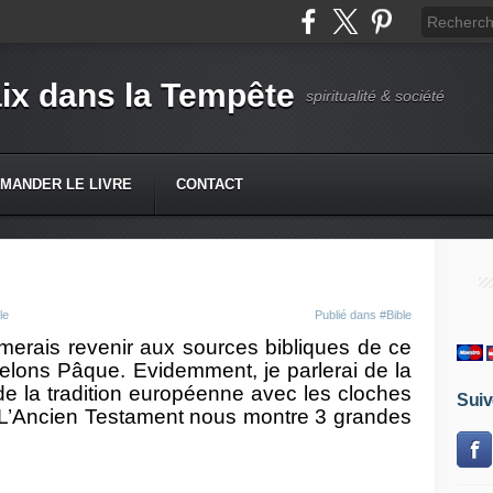
ix dans la Tempête
spiritualité & société
MANDER LE LIVRE
CONTACT
le
Publié dans
#Bible
aimerais revenir aux sources bibliques de ce
elons Pâque. Evidemment, je parlerai de la
e la tradition européenne avec les cloches
Suiv
s. L’Ancien Testament nous montre 3 grandes