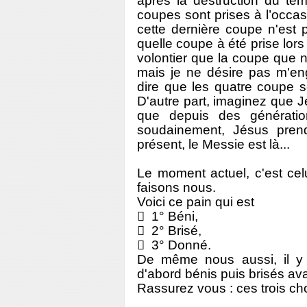
après la destruction du t
coupes sont prises à l’occas
cette dernière coupe n'est 
quelle coupe à été prise lors 
volontier que la coupe que 
mais je ne désire pas m'e
dire que les quatre coupe 
D'autre part, imaginez que Jé
que depuis des génération
soudainement, Jésus prend
présent, le Messie est là...
Le moment actuel, c'est cel
faisons nous.
Voici ce pain qui est
 1° Béni,
 2° Brisé,
 3° Donné.
De même nous aussi, il y
d'abord bénis puis brisés ava
Rassurez vous : ces trois c