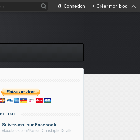
Connexion
+
Créer mon blog
ez-moi
Suivez-moi sur Facebook
//facebook.com/PasteurChristopheDeville