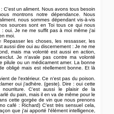
: C'est un aliment. Nous avons tous besoin
 nous montrons notre dépendance. Nous
liment. nous sommes dépendant vis-à-vis
 nos sources sont en Toi tous ce qui nous
re : oui. Je ne me suffit pas à moi même j'ai
 en moi.
 Repasser les choses, les ressasser, les
st aussi dire oui au discernement : Je ne me
rond, mais ma volonté est aussi en action,
 exclut. Je n'avale pas contre ma volonté
ne pilule ou un médicament amer. La bonne
e obligé mais est réellement bonne. Et là
ient de l'extérieur. Ce n'est pas du poison.
lamer oui j'adhère. (geste). Dire : oui cette
nourriture. C'est aussi le plaisir de la
arlé du pain, mais il en va de même pour le
r dans cette gorgée de vin que nous prenons
no café : Richard) C'est très sensuel cela,
çon que j'ai apporté l'élément intelligence,