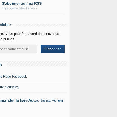
S'abonner au flux RSS
https://www.cdeville.fr/rss
letter
ez-vous pour être averti des nouveaux
es publiés.
s
re Page Facebook
tre Scriptura
ander le livre Accroitre sa Foi en