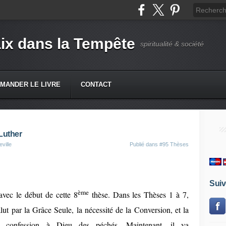
ix dans la Tempête
spiritualité & société
MANDER LE LIVRE
CONTACT
Luther
ville
Publié dans
#95 Thèses
Suiv
ème
 avec le début de cette 8
thèse. Dans les Thèses 1 à 7,
lut par la Grâce Seule, la nécessité de la Conversion, et la
a confession à Dieu des péchés. Maintenant, il va