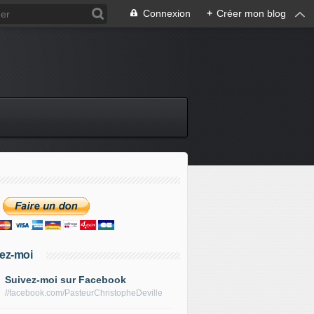
Connexion
+
Créer mon blog
ez-moi
Suivez-moi sur Facebook
//facebook.com/PasteurChristopheDeville