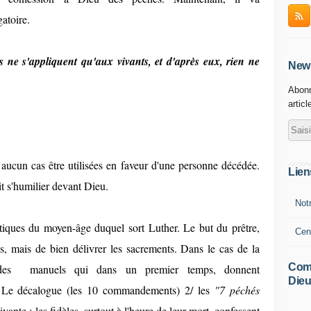
gatoire.
s ne s'appliquent qu'aux vivants, et d'après eux, rien ne
News
Abonn
articl
aucun cas être utilisées en faveur d'une personne décédée.
Lien
it s'humilier devant Dieu.
Not
atiques du moyen-âge duquel sort Luther. Le but du prêtre,
Cen
es, mais de bien délivrer les sacrements. Dans le cas de la
Comm
ur des manuels qui dans un premier temps, donnent
Dieu
1/ Le décalogue (les 10 commandements) 2/ les
"7 péchés
uivante : les fidèles, surtout à l'heure de leur mort, confessent