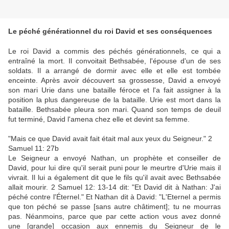
Le péché générationnel du roi David et ses conséquences
Le roi David a commis des péchés générationnels, ce qui a
entraîné la mort. Il convoitait Bethsabée, l'épouse d'un de ses
soldats. Il a arrangé de dormir avec elle et elle est tombée
enceinte. Après avoir découvert sa grossesse, David a envoyé
son mari Urie dans une bataille féroce et l'a fait assigner à la
position la plus dangereuse de la bataille. Urie est mort dans la
bataille. Bethsabée pleura son mari. Quand son temps de deuil
fut terminé, David l'amena chez elle et devint sa femme.
"Mais ce que David avait fait était mal aux yeux du Seigneur." 2
Samuel 11: 27b
Le Seigneur a envoyé Nathan, un prophète et conseiller de
David, pour lui dire qu'il serait puni pour le meurtre d'Urie mais il
vivrait. Il lui a également dit que le fils qu'il avait avec Bethsabée
allait mourir. 2 Samuel 12: 13-14 dit: "Et David dit à Nathan: J'ai
péché contre l'Éternel." Et Nathan dit à David: "L'Eternel a permis
que ton péché se passe [sans autre châtiment]; tu ne mourras
pas. Néanmoins, parce que par cette action vous avez donné
une [grande] occasion aux ennemis du Seigneur de le