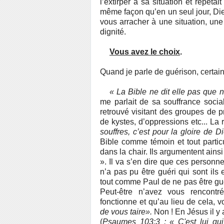
l’extirper à sa situation et répéta
même façon qu’en un seul jour, Dieu
vous arracher à une situation, une
dignité.
Vous avez le choix
.
Quand je parle de guérison, certain
« La Bible ne dit elle pas que n
me parlait de sa souffrance soci
retrouvé visitant des groupes de p
de kystes, d’oppressions etc... La 
souffres, c’est pour la gloire de 
Bible comme témoin et tout partic
dans la chair. Ils argumentent ainsi
». Il va s’en dire que ces personn
n’a pas pu être guéri qui sont ils 
tout comme Paul de ne pas être gué
Peut-être n’avez vous rencont
fonctionne et qu’au lieu de cela, 
de vous taire».
Non ! En Jésus il y a
(
Psaumes 103:3 : « C'est lui qui