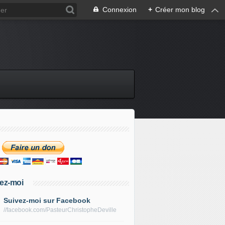
Connexion
+
Créer mon blog
ez-moi
Suivez-moi sur Facebook
//facebook.com/PasteurChristopheDeville