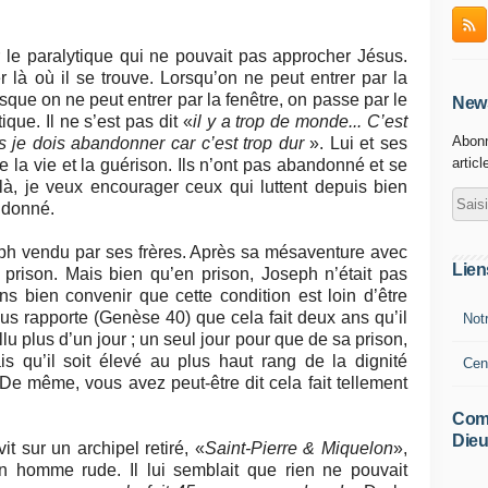
 le paralytique qui ne pouvait pas approcher Jésus.
er là où il se trouve. Lorsqu’on ne peut entrer par la
rsque on ne peut entrer par la fenêtre, on passe par le
News
tique. Il ne s’est pas dit «
il y a trop de monde... C’est
Abonn
s je dois abandonner car c’est trop dur
». Lui et ses
articl
e la vie et la guérison. Ils n’ont pas abandonné et se
 là, je veux encourager ceux qui luttent depuis bien
ndonné.
eph vendu par ses frères. Après sa mésaventure avec
Lien
 prison. Mais bien qu’en prison, Joseph n’était pas
s bien convenir que cette condition est loin d’être
us rapporte (Genèse 40) que cela fait deux ans qu’il
Not
fallu plus d’un jour ; un seul jour pour que de sa prison,
s qu’il soit élevé au plus haut rang de la dignité
Cen
De même, vous avez peut-être dit cela fait tellement
Comm
Dieu
 sur un archipel retiré, «
Saint-Pierre & Miquelon
»,
n homme rude. Il lui semblait que rien ne pouvait