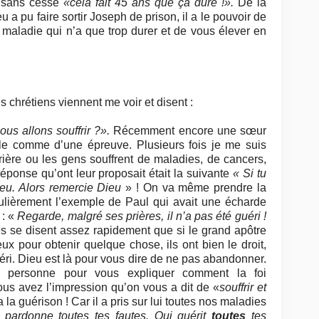
it sans cesse
«cela fait 45 ans que ça dure !».
De la
 a pu faire sortir Joseph de prison, il a le pouvoir de
 maladie qui n’a que trop durer et de vous élever en
s chrétiens viennent me voir et disent :
ous allons souffrir ?».
Récemment encore une sœur
ale comme d’une épreuve. Plusieurs fois je me suis
rière ou les gens souffrent de maladies, de cancers,
réponse qu’ont leur proposait était la suivante
« Si tu
Dieu. Alors remercie Dieu
» ! On va même prendre la
ulièrement l’exemple de Paul qui avait une écharde
 : «
Regarde, malgré ses prières, il n’a pas été guéri !
es se disent assez rapidement que si le grand apôtre
eux pour obtenir quelque chose, ils ont bien le droit,
ri. Dieu est là pour vous dire de ne pas abandonner.
ré personne pour vous expliquer comment la foi
vous avez l’impression qu’on vous a dit de «
souffrir et
 la guérison ! Car il a pris sur lui toutes nos maladies
 pardonne toutes tes fautes, Qui guérit
toutes
tes