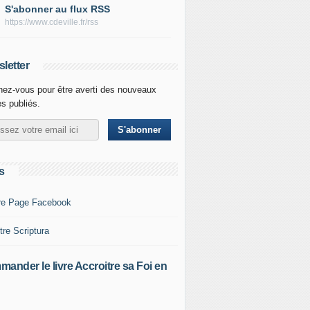
S'abonner au flux RSS
https://www.cdeville.fr/rss
letter
ez-vous pour être averti des nouveaux
es publiés.
s
re Page Facebook
tre Scriptura
ander le livre Accroitre sa Foi en