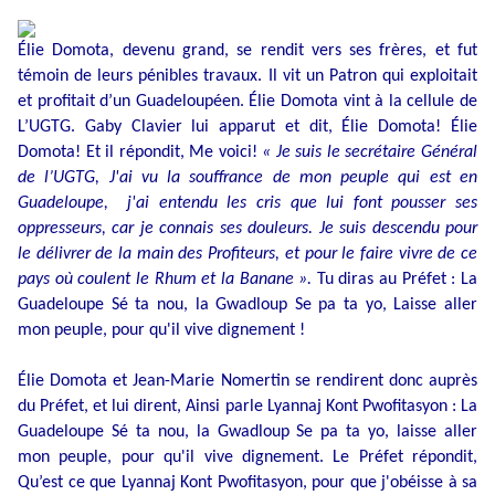
Élie Domota, devenu grand, se rendit vers ses frères, et fut
témoin de leurs pénibles travaux. Il vit un Patron qui exploitait
et profitait d’un Guadeloupéen. Élie Domota vint à la cellule de
L’UGTG. Gaby Clavier lui apparut et dit, Élie Domota! Élie
Domota! Et il répondit, Me voici!
« Je suis le secrétaire Général
de l’UGTG, J'ai vu la souffrance de mon peuple qui est en
Guadeloupe,
j'ai entendu les cris que lui font pousser ses
oppresseurs, car je connais ses douleurs. Je suis descendu pour
le délivrer de la main des Profiteurs, et pour le faire vivre de ce
pays où coulent le Rhum et la Banane ».
Tu diras au Préfet : La
Guadeloupe Sé ta nou, la Gwadloup Se pa ta yo, Laisse aller
mon peuple, pour qu'il vive dignement !
Élie Domota et Jean-Marie
Nomertin
se rendirent donc auprès
du Préfet, et lui dirent, Ainsi parle Lyannaj Kont Pwofitasyon : La
Guadeloupe Sé ta nou, la Gwadloup Se pa ta yo, laisse aller
mon peuple, pour qu'il vive dignement. Le Préfet répondit,
Qu’est ce que Lyannaj Kont Pwofitasyon, pour que j'obéisse à sa