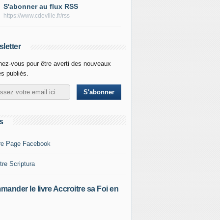
S'abonner au flux RSS
https://www.cdeville.fr/rss
letter
ez-vous pour être averti des nouveaux
es publiés.
s
re Page Facebook
tre Scriptura
ander le livre Accroitre sa Foi en