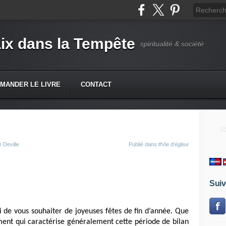
ix dans la Tempête
spiritualité & société
MANDER LE LIVRE
CONTACT
 Deville
Publié dans
#Vie d'église
Suiv
de vous souhaiter de joyeuses fêtes de fin d’année. Que
ment qui caractérise généralement cette période de bilan