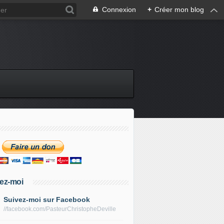
Connexion
+
Créer mon blog
ez-moi
Suivez-moi sur Facebook
//facebook.com/PasteurChristopheDeville