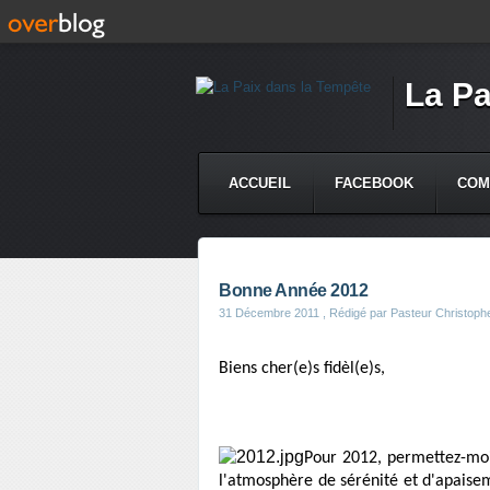
La Pa
ACCUEIL
FACEBOOK
COM
Bonne Année 2012
31 Décembre 2011
, Rédigé par Pasteur Christophe
Biens cher(e)s fidèl(e)s,
Pour 2012, permettez-moi 
l'atmosphère de sérénité et d'apaise