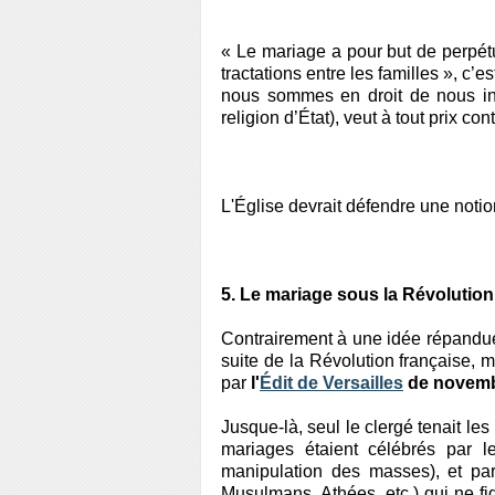
« Le mariage a pour but de perpétuer
tractations entre les familles », c’es
nous sommes en droit de nous inte
religion d’État), veut à tout prix c
L'Église devrait défendre une notio
5. Le mariage sous la Révolution
Contrairement à une idée répandue, 
suite de la Révolution française, 
par
l'
Édit de Versailles
de novemb
Jusque-là, seul le clergé tenait le
mariages étaient célébrés par le
manipulation des masses), et par 
Musulmans, Athées, etc.) qui ne figu