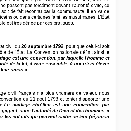
e passent pas forcément devant l’autorité civile, ce
soit de fait reconnu par la communauté. Il en va de
cains ou dans certaines familles musulmanes. L’État
ôle est très gênée par ces pratiques.
tat civil du
20 septembre 1792
, pour que celui-ci soit
ôle de l'État. La Convention nationale définit ainsi le
riage est une convention, par laquelle l'homme et
ité de la loi, à vivre ensemble, à nourrir et élever
 leur union ».
age civil français n’a plus vraiment de valeur, nous
onvention du 21 août 1793 et tenter d’apporter une
« Le mariage chrétien est une convention, par
ngagent, sous l'autorité de Dieu et des hommes, à
er les enfants qui peuvent naître de leur (ré)union