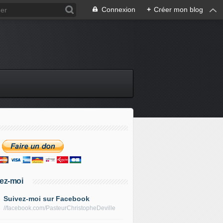
Connexion
+
Créer mon blog
ez-moi
Suivez-moi sur Facebook
//facebook.com/PasteurChristopheDeville