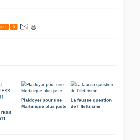
post
0
Plaidoyer pour une
La fausse question
Martinique plus juste
de l'illettrisme
l'ESS
011