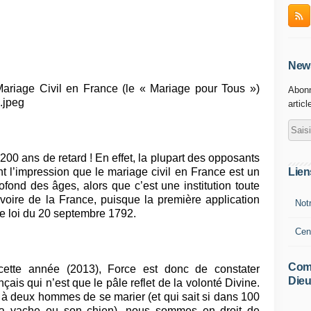
News
ariage Civil en France (le « Mariage pour Tous »)
Abonn
articl
200 ans de retard ! En effet, la plupart des opposants
Lien
 l’impression que le mariage civil en France est un
fond des âges, alors que c’est une institution toute
 voire de la France, puisque la première application
Not
une loi du 20 septembre 1792.
Cen
Comm
cette année (2013), Force est donc de constater
Dieu
çais qui n’est que le pâle reflet de la volonté Divine.
 à deux hommes de se marier (et qui sait si dans 100
a vache ou son chien), nous sommes en droit de