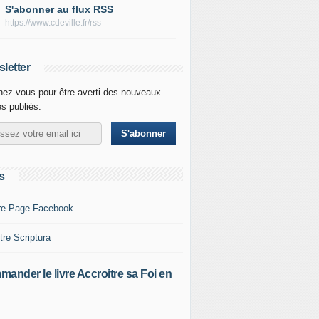
S'abonner au flux RSS
https://www.cdeville.fr/rss
letter
ez-vous pour être averti des nouveaux
es publiés.
s
re Page Facebook
tre Scriptura
ander le livre Accroitre sa Foi en