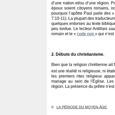
d’une nation et/ou d’une région. Pou
époux soient citoyens romains, i
pourquoi l’apôtre Paul parle des 
7:10-11). La plupart des traducteur
quelques entorses au texte biblique
peu tordue. Le lecteur Antillais sa
romain et le «
code noir
» qui n’est
2. Débuts du christianisme.
Bien que la religion chrétienne ait
est une réalité ni religieuse, ni éta
les premiers rites religieux app
mariage au sein de l'Église. Les
région. La présence du prêtre n'est
II.
LA PÉRIODE DU MOYEN-ÂGE
.