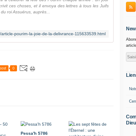
rivit ces choses, et il envoya des lettres à tous les Juifs
 du roi Assuérus, auprès...
News
fr/article-pourim-la-joie-de-la-delivrance-115633539.html
Abonn
articl
post
0
Lien
Not
Cen
Comm
Dieu
Pessa'h 5786