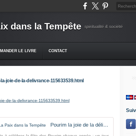
ix dans la Tempête
spiritualité & société
MANDER LE LIVRE
CONTACT
m-la-joie-de-la-delivrance-115633539.html
-joie-de-la-delivrance-115633539.html
Suiv
Pourim la joie de la délivrance ! - La Paix dans la Tempête
ite à célébrer la fête des Pourim chaque année : un jour