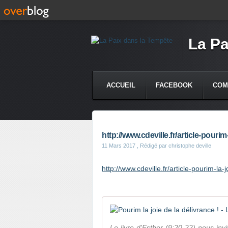
La Pa
ACCUEIL
FACEBOOK
COM
http://www.cdeville.fr/article-pouri
11 Mars 2017
, Rédigé par christophe deville
http://www.cdeville.fr/article-pourim-la
Le livre d'Esther (9:20-22) nous inv