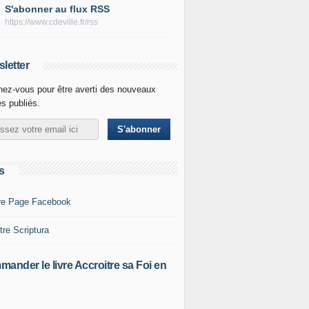
S'abonner au flux RSS
https://www.cdeville.fr/rss
letter
ez-vous pour être averti des nouveaux
es publiés.
s
re Page Facebook
tre Scriptura
ander le livre Accroitre sa Foi en