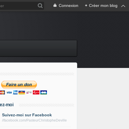
Connexion
+
Créer mon blog
ez-moi
Suivez-moi sur Facebook
//facebook.com/PasteurChristopheDeville