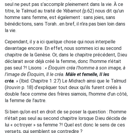
seul ne peut pas s’accomplir pleinement dans la vie. À ce
titre, le Talmud au traité de
Yébamot (
p.62) nous dit qu’un
homme sans femme, est également : sans joies, sans
bénédictions, sans Torah…en bref, il n’ira pas bien loin dans
la vie.
Cependant, il y a ici quelque chose qui nous interpelle
davantage encore. En effet, nous sommes ici au second
chapitre de la Genèse. Or, dans le chapitre précédent, D.ieu
déclarait avoir déjà créé la femme, donc l’homme n’était
pas seul ?! Lisons :
« Éloquim créa l’homme à son image, à
l’image de Éloquim, Il le créa.
Mâle et femelle, Il les
créa
. »
(Ibid. Chapitre 1 :27) Le
Midrach
ainsi que le Talmud
(
Irouvin
p. 18) d’expliquer tout deux qu’ils furent créés à
double face comme des frères siamois, l’homme d’un côté,
la femme de l’autre.
Si bien qu’on est en droit de se poser la question : l’homme
n’était pas seul au second chapitre lorsque D.ieu décida de
lui « octroyer » sa femme ?! Quel est donc le sens de ces
versets, qui semblent se contredire ?